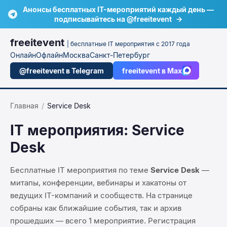
Анонсы бесплатных IT-мероприятий каждый день —
подписывайтесь на @freeitevent
→
freeitevent
| бесплатные IT мероприятия с 2017 года
Онлайн
Офлайн
Москва
Санкт-Петербург
@freeitevent в Telegram
freeitevent в Max
Главная
/
Service Desk
IT мероприятия:
Service
Desk
Бесплатные IT мероприятия по теме
Service Desk
—
митапы, конференции, вебинары и хакатоны от
ведущих IT-компаний и сообществ. На странице
собраны как ближайшие события, так и архив
прошедших — всего
1
мероприятие
. Регистрация