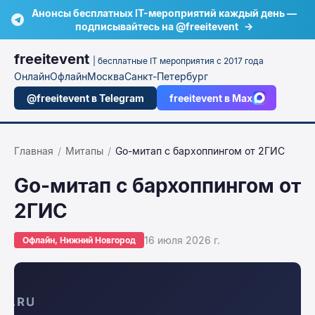
Анонсы бесплатных IT-мероприятий каждый день —
подписывайтесь на @freeitevent
→
freeitevent
| бесплатные IT мероприятия с 2017 года
Онлайн
Офлайн
Москва
Санкт-Петербург
@freeitevent в Telegram
freeitevent в Max
Главная
/
Митапы
/
Go-митап с бархоппингом от 2ГИС
Go-митап с бархоппингом от
2ГИС
16 июля 2026 г.
Офлайн, Нижний Новгород