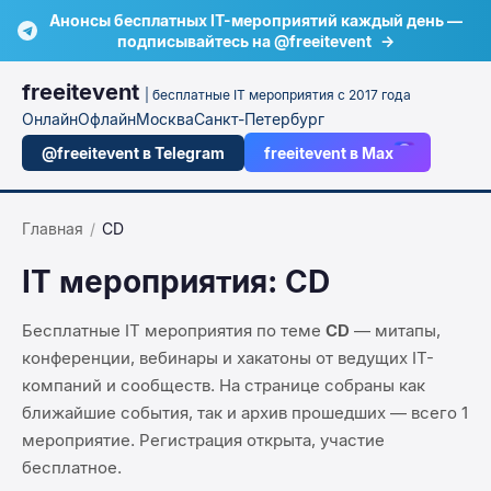
Анонсы бесплатных IT-мероприятий каждый день —
подписывайтесь на @freeitevent
→
freeitevent
| бесплатные IT мероприятия с 2017 года
Онлайн
Офлайн
Москва
Санкт-Петербург
@freeitevent в Telegram
freeitevent в Max
Главная
/
CD
IT мероприятия:
CD
Бесплатные IT мероприятия по теме
CD
— митапы,
конференции, вебинары и хакатоны от ведущих IT-
компаний и сообществ. На странице собраны как
ближайшие события, так и архив прошедших — всего
1
мероприятие
. Регистрация открыта, участие
бесплатное.