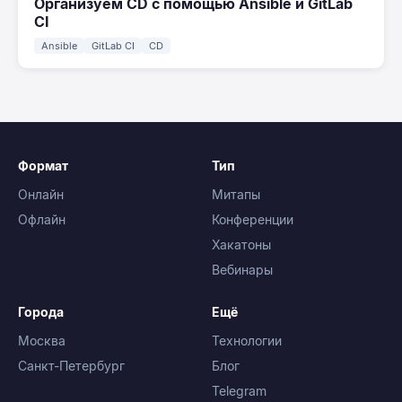
Организуем CD с помощью Ansible и GitLab
CI
Ansible
GitLab CI
CD
Формат
Тип
Онлайн
Митапы
Офлайн
Конференции
Хакатоны
Вебинары
Города
Ещё
Москва
Технологии
Санкт-Петербург
Блог
Telegram