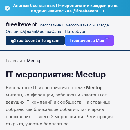
Анонсы бесплатных IT-мероприятий каждый день —
подписывайтесь на @freeitevent
→
freeitevent
| бесплатные IT мероприятия с 2017 года
Онлайн
Офлайн
Москва
Санкт-Петербург
@freeitevent в Telegram
freeitevent в Max
Главная
/
Meetup
IT мероприятия:
Meetup
Бесплатные IT мероприятия по теме
Meetup
—
митапы, конференции, вебинары и хакатоны от
ведущих IT-компаний и сообществ. На странице
собраны как ближайшие события, так и архив
прошедших — всего
2
мероприятия
. Регистрация
открыта, участие бесплатное.