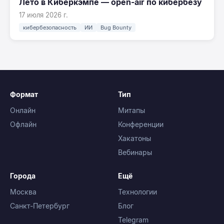
Лето в Киберкэмпе — open-air по кибербезу
17 июля 2026 г.
кибербезопасность
ИИ
Bug Bounty
Формат
Тип
Онлайн
Митапы
Офлайн
Конференции
Хакатоны
Вебинары
Города
Ещё
Москва
Технологии
Санкт-Петербург
Блог
Telegram