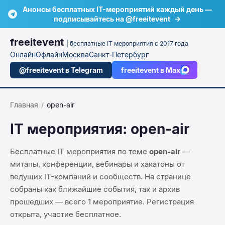
Анонсы бесплатных IT-мероприятий каждый день —
подписывайтесь на @freeitevent
→
freeitevent
| бесплатные IT мероприятия с 2017 года
Онлайн
Офлайн
Москва
Санкт-Петербург
@freeitevent в Telegram
freeitevent в Max
Главная
/
open-air
IT мероприятия:
open-air
Бесплатные IT мероприятия по теме
open-air
—
митапы, конференции, вебинары и хакатоны от
ведущих IT-компаний и сообществ. На странице
собраны как ближайшие события, так и архив
прошедших — всего
1
мероприятие
. Регистрация
открыта, участие бесплатное.