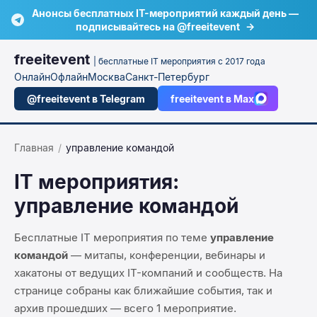
Анонсы бесплатных IT-мероприятий каждый день —
подписывайтесь на @freeitevent
→
freeitevent
| бесплатные IT мероприятия с 2017 года
Онлайн
Офлайн
Москва
Санкт-Петербург
@freeitevent в Telegram
freeitevent в Max
Главная
/
управление командой
IT мероприятия:
управление командой
Бесплатные IT мероприятия по теме
управление
командой
— митапы, конференции, вебинары и
хакатоны от ведущих IT-компаний и сообществ. На
странице собраны как ближайшие события, так и
архив прошедших — всего
1
мероприятие
.