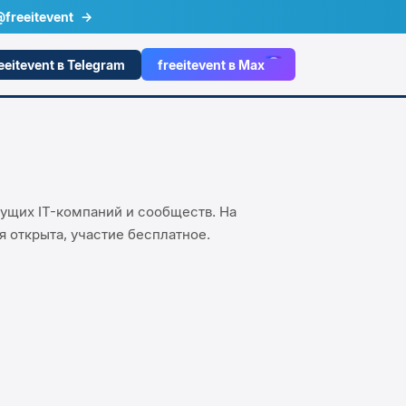
freeitevent
→
eeitevent в Telegram
freeitevent в Max
ущих IT-компаний и сообществ. На
я открыта, участие бесплатное.