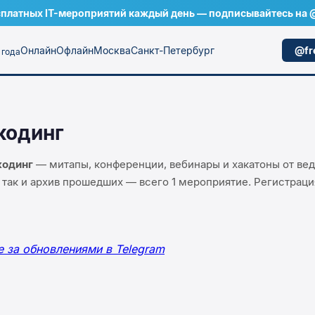
платных IT-мероприятий каждый день — подписывайтесь на @
Онлайн
Офлайн
Москва
Санкт-Петербург
@fr
 года
кодинг
кодинг
— митапы, конференции, вебинары и хакатоны от вед
 так и архив прошедших — всего
1
мероприятие
. Регистраци
е за обновлениями в Telegram