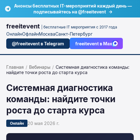
Анонсы бесплатных IT-мероприятий каждый день —
подписывайтесь на @freeitevent
→
freeitevent
| бесплатные IT мероприятия с 2017 года
Онлайн
Офлайн
Москва
Санкт-Петербург
@freeitevent в Telegram
freeitevent в Max
Главная
/
Вебинары
/
Системная диагностика команды:
найдите точки роста до старта курса
Системная диагностика
команды: найдите точки
роста до старта курса
20 мая 2026 г.
Онлайн