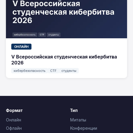
ОНЛАЙН
V Всероссийская студенческая кибербитва
2026
кибербезопасность
CTF
студенты
Формат
Тип
Онлайн
Митапы
Офлайн
Конференции