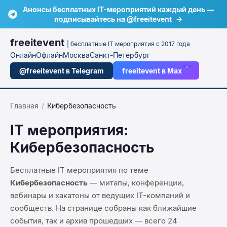
Анонсы бесплатных IT-мероприятий каждый день —
подписывайтесь на @freeitevent
→
freeitevent
| бесплатные IT мероприятия с 2017 года
Онлайн
Офлайн
Москва
Санкт-Петербург
@freeitevent в Telegram
freeitevent в Max
Главная
/
Кибербезопасность
IT мероприятия:
Кибербезопасность
Бесплатные IT мероприятия по теме
Кибербезопасность
— митапы, конференции,
вебинары и хакатоны от ведущих IT-компаний и
сообществ. На странице собраны как ближайшие
события, так и архив прошедших — всего
24