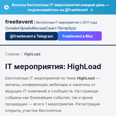
Анонсы бесплатных IT-мероприятий каждый день —
подписывайтесь на @freeitevent
→
freeitevent
| бесплатные IT мероприятия с 2017 года
Онлайн
Офлайн
Москва
Санкт-Петербург
@freeitevent в Telegram
freeitevent в Max
Главная
/
HighLoad
IT мероприятия:
HighLoad
Бесплатные IT мероприятия по теме
HighLoad
—
митапы, конференции, вебинары и хакатоны от
ведущих IT-компаний и сообществ. На странице
собраны как ближайшие события, так и архив
прошедших — всего
1
мероприятие
. Регистрация
открыта, участие бесплатное.