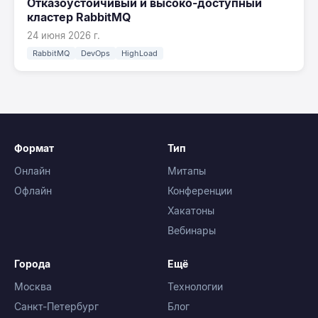
Отказоустойчивый и высоко-доступный
кластер RabbitMQ
24 июня 2026 г.
RabbitMQ
DevOps
HighLoad
Формат
Тип
Онлайн
Митапы
Офлайн
Конференции
Хакатоны
Вебинары
Города
Ещё
Москва
Технологии
Санкт-Петербург
Блог