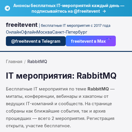
Анонсы бесплатных IT-мероприятий каждый день —
подписывайтесь на @freeitevent
→
freeitevent
| бесплатные IT мероприятия с 2017 года
Онлайн
Офлайн
Москва
Санкт-Петербург
@freeitevent в Telegram
freeitevent в Max
Главная
/
RabbitMQ
IT мероприятия:
RabbitMQ
Бесплатные IT мероприятия по теме
RabbitMQ
—
митапы, конференции, вебинары и хакатоны от
ведущих IT-компаний и сообществ. На странице
собраны как ближайшие события, так и архив
прошедших — всего
2
мероприятия
. Регистрация
открыта, участие бесплатное.